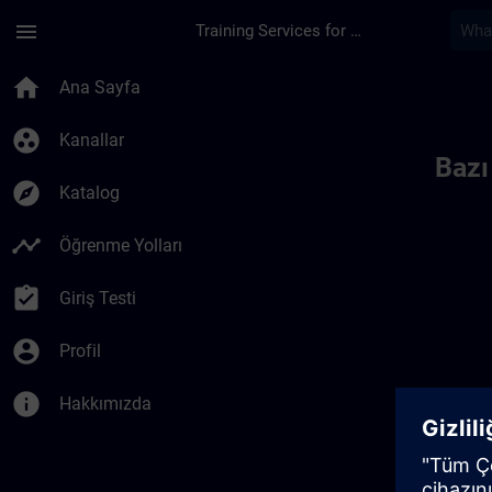
Ana İçeriğe Atla
Sayfa Yüklendi
menu
Training Services for Digital Industries
Toc | SITRAIN
home
Ana Sayfa
group_work
Kanallar
Bazı
explore
Katalog
timeline
Öğrenme Yolları
assignment_turned_in
Giriş Testi
account_circle
Profil
info
Hakkımızda