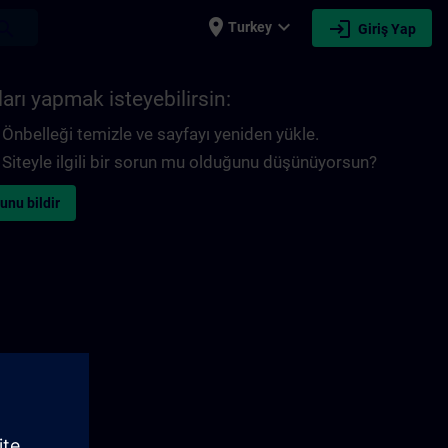
place
expand_more
login
earch
Turkey
Giriş Yap
arı yapmak isteyebilirsin:
Önbelleği temizle ve sayfayı yeniden yükle.
Siteyle ilgili bir sorun mu olduğunu düşünüyorsun?
unu bildir