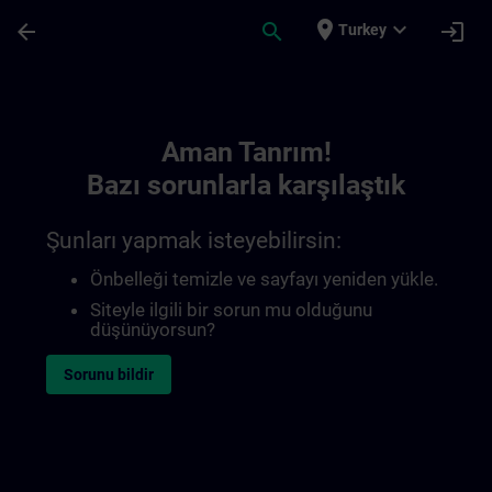
Ana İçeriğe Atla
Sayfa Yüklendi
place
expand_more
arrow_back
search
login
Turkey
Toc | SITRAIN
Aman Tanrım!
Bazı sorunlarla karşılaştık
Şunları yapmak isteyebilirsin:
Önbelleği temizle ve sayfayı yeniden yükle.
Siteyle ilgili bir sorun mu olduğunu
düşünüyorsun?
Sorunu bildir