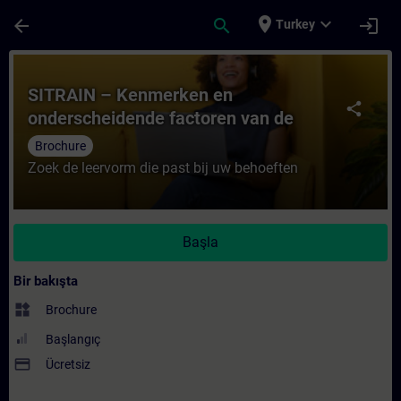
Ana İçeriğe Atla
Sayfa Yüklendi
place
expand_more
arrow_back
search
login
Turkey
Kurs - SITRAIN – Kenmerken en onderschei
SITRAIN – Kenmerken en
share
onderscheidende factoren van de
leervormen
Brochure
Zoek de leervorm die past bij uw behoeften
Başla
Bir bakışta
widgets
Brochure
Başlangıç
payment
Ücretsiz