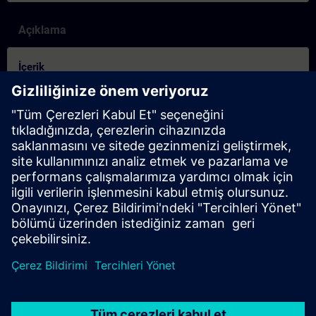
Açıklama
İçerik
SITRAIN – Kenmerken en onderscheidende factoren van de
leervormen