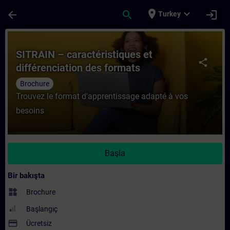
Ana İçeriğe Atla
Sayfa Yüklendi
place
expand_more
arrow_back
search
login
Turkey
Kurs - SITRAIN – caractéristiques et diffé
SITRAIN – caractéristiques et
share
différenciation des formats
d’apprentissage
Brochure
Trouvez le format d'apprentissage adapté à vos
besoins
Başla
Bir bakışta
widgets
Brochure
Başlangıç
payment
Ücretsiz