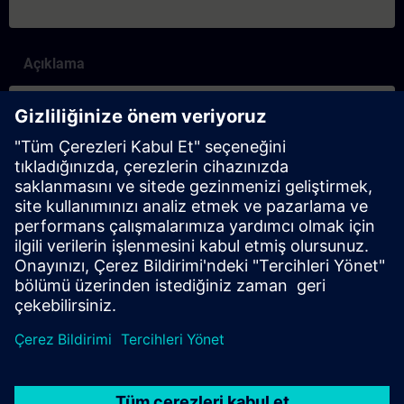
Açıklama
İçerik
SITRAIN – Characteristics and differentiation of the learning
formats