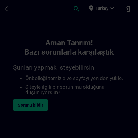
Ana İçeriğe Atla
Sayfa Yüklendi
place
expand_more
arrow_back
search
login
Turkey
Toc | SITRAIN
Aman Tanrım!
Bazı sorunlarla karşılaştık
Şunları yapmak isteyebilirsin:
Önbelleği temizle ve sayfayı yeniden yükle.
Siteyle ilgili bir sorun mu olduğunu
düşünüyorsun?
Sorunu bildir