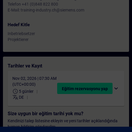
Telefon +41 (0)848 822 800
E-Mail: training-industry.ch@siemens.com
Hedef Kitle
Inbetriebsetzer
Projektierer
Tarihler ve Kayıt
Nov 02, 2026 | 07:30 AM
(UTC+00:00)
expand_more
Eğitim rezervasyonu yap
schedule
5 günler
translate
DE
Size uygun bir eğitim tarihi yok mu?
Kendinizi talep listesine ekleyin ve yeni tarihler açıklandığında
hemen bildirim gönderelim.