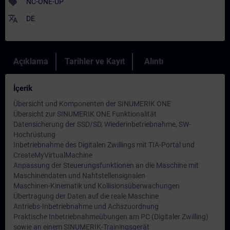
sell
NC-ONE-UP
translate
DE
Açıklama
Tarihler ve Kayıt
Alıntı
İçerik
Übersicht und Komponenten der SINUMERIK ONE
Übersicht zur SINUMERIK ONE Funktionalität
Datensicherung der SSD/SD, Wiederinbetriebnahme, SW-
Hochrüstung
Inbetriebnahme des Digitalen Zwillings mit TIA-Portal und
CreateMyVirtualMachine
Anpassung der Steuerungsfunktionen an die Maschine mit
Maschinendaten und Nahtstellensignalen
Maschinen-Kinematik und Kollisionsüberwachungen
Übertragung der Daten auf die reale Maschine
Antriebs-Inbetriebnahme und Achszuordnung
Praktische Inbetriebnahmeübungen am PC (Digitaler Zwilling)
sowie an einem SINUMERIK-Trainingsgerät