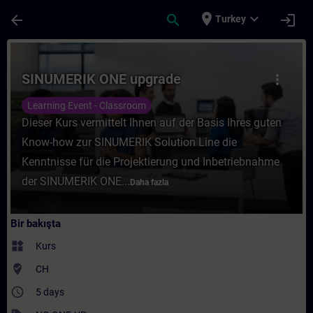
Ana İçeriğe Atla
Sayfa Yüklendi
place
expand_more
arrow_back
search
login
Turkey
Kurs - SINUMERIK ONE upgrade - Training 
SINUMERIK ONE upgrade
more_vert
Learning Event - Classroom
Dieser Kurs vermittelt Ihnen auf der Basis Ihres guten
Know-how zur SINUMERIK Solution Line die
Kenntnisse für die Projektierung und Inbetriebnahme
der SINUMERIK ONE...
Daha fazla
Bir bakışta
widgets
Kurs
where_to_vote
CH
access_time
5 days