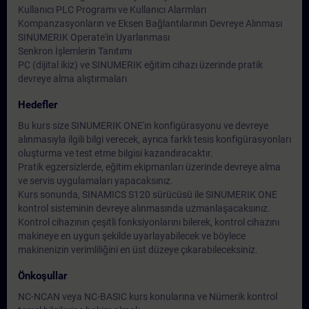
Kullanıcı PLC Programı ve Kullanıcı Alarmları
Kompanzasyonların ve Eksen Bağlantılarının Devreye Alınması
SINUMERIK Operate'in Uyarlanması
Senkron İşlemlerin Tanıtımı
PC (dijital ikiz) ve SINUMERIK eğitim cihazı üzerinde pratik
devreye alma alıştırmaları
Hedefler
Bu kurs size SINUMERIK ONE'ın konfigürasyonu ve devreye
alınmasıyla ilgili bilgi verecek, ayrıca farklı tesis konfigürasyonları
oluşturma ve test etme bilgisi kazandıracaktır.
Pratik egzersizlerde, eğitim ekipmanları üzerinde devreye alma
ve servis uygulamaları yapacaksınız.
Kurs sonunda, SINAMICS S120 sürücüsü ile SINUMERIK ONE
kontrol sisteminin devreye alınmasında uzmanlaşacaksınız.
Kontrol cihazının çeşitli fonksiyonlarını bilerek, kontrol cihazını
makineye en uygun şekilde uyarlayabilecek ve böylece
makinenizin verimliliğini en üst düzeye çıkarabileceksiniz.
Önkoşullar
NC-NCAN veya NC-BASIC kurs konularına ve Nümerik kontrol