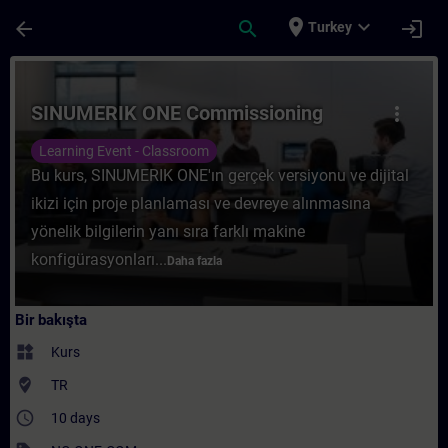
Ana İçeriğe Atla
Sayfa Yüklendi
place
expand_more
arrow_back
search
login
Turkey
Kurs - SINUMERIK ONE Commissioning - Tra
SINUMERIK ONE Commissioning
more_vert
Learning Event - Classroom
Bu kurs, SINUMERIK ONE'ın gerçek versiyonu ve dijital
ikizi için proje planlaması ve devreye alınmasına
yönelik bilgilerin yanı sıra farklı makine
konfigürasyonları...
Daha fazla
Bir bakışta
widgets
Kurs
where_to_vote
TR
access_time
10 days