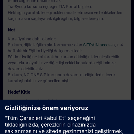
temel bilgilerine hakim olmak
Tia-Sysup kursuna eşdeğer TIA Portal bilgileri.
Elektriğin yaratabileceği riskleri analiz etmesini ve tehlikelerden
kaçınmasını sağlayacak ilgili eğitim, bilgi ve deneyim.
Not
Kurs fiyatına dahil olanlar:
Bu kurs, dijital eğitim platformumuz olan
SITRAIN access
için 4
haftalık bir Eğitim Üyeliği de içermektedir.
Eğitim Üyeliğine katılarak bu kursun etkinliğini derinleştirebilir
veya tekrarlayabilir ve diğer ilgi çekici konularda eğitiminize
devam edebilirsiniz.
Bu kurs, NC-ONE-SIP kursunun devamı niteliğindedir. İçerik
karşılaştırılabilir ve güncellenmiştir.
Hedef Kitle
Devreye alma mühendisleri
Mühendislik personeli
Servis personeli