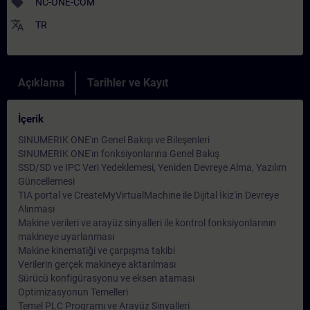
sell
NC-ONE-COM
translate
TR
Açıklama
Tarihler ve Kayıt
İçerik
SINUMERIK ONE'ın Genel Bakışı ve Bileşenleri
SINUMERIK ONE'ın fonksiyonlarına Genel Bakış
SSD/SD ve IPC Veri Yedeklemesi, Yeniden Devreye Alma, Yazılım
Güncellemesi
TIA portal ve CreateMyVirtualMachine ile Dijital İkiz'in Devreye
Alınması
Makine verileri ve arayüz sinyalleri ile kontrol fonksiyonlarının
makineye uyarlanması
Makine kinematiği ve çarpışma takibi
Verilerin gerçek makineye aktarılması
Sürücü konfigürasyonu ve eksen ataması
Optimizasyonun Temelleri
Temel PLC Programı ve Arayüz Sinyalleri