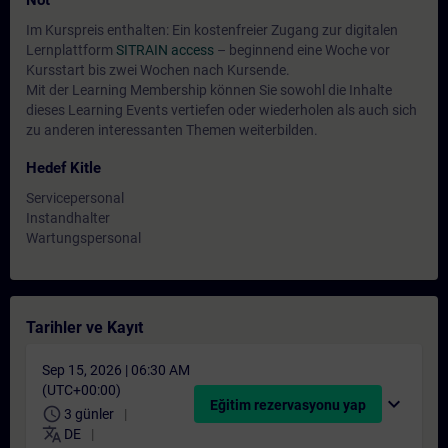
Not
Im Kurspreis enthalten: Ein kostenfreier Zugang zur digitalen
Lernplattform
SITRAIN access
– beginnend eine Woche vor
Kursstart bis zwei Wochen nach Kursende.
Mit der Learning Membership können Sie sowohl die Inhalte
dieses Learning Events vertiefen oder wiederholen als auch sich
zu anderen interessanten Themen weiterbilden.
Hedef Kitle
Servicepersonal
Instandhalter
Wartungspersonal
Tarihler ve Kayıt
Sep 15, 2026 | 06:30 AM
(UTC+00:00)
expand_more
Eğitim rezervasyonu yap
schedule
3 günler
translate
DE