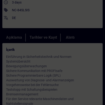
access_time
3 days
sell
NC-84SLSIS
translate
DE
Açıklama
Tarihler ve Kayıt
Alıntı
İçerik
Einführung in Sicherheitstechnik und Normen
Systemübersicht
Bewegungsüberwachungen
Sichere Kommunikation mit PROFIsafe
Sichere Programmierbare Logik (SPL)
Auswertung von Diagnose- und Alarmanzeigen
Vorgehensweise bei der Fehlersuche
Teststopp mit Schaltungsbeispielen
Bremsenmanagement
Für den Service relevante Maschinendaten und
Nahtstellensignale