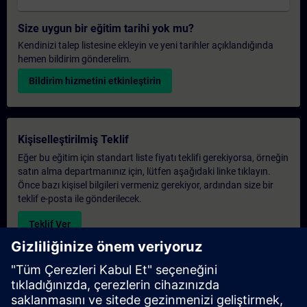
Size uygun bir eğitim tarihi yok mu?
Kendinizi talep listesine ekleyin ve yeni tarihler açıklandığında
hemen bildirim gönderelim.
Bildirim hizmetini etkinleştirin
Kişiselleştirilmiş Teklif
Eğer bu eğitim için standart liste fiyatı teklifi gerekiyorsa, örneğin
satın alma departmanınız için, lütfen aşağıdaki linke tıklayın.
Önce bazı kişisel bilgileri vermeniz gerekiyor, ardından size bir
teklif e-posta ile gönderilecek.
Teklif Ver
Exclusive Training Enquiry
Please complete the enquiry form below if you require a