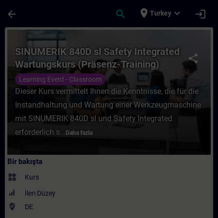
Ana İçeriğe Atla
Sayfa Yüklendi
place
expand_more
arrow_back
search
login
Turkey
Kurs - SINUMERIK 840D sl Safety Integrate
SINUMERIK 840D sl Safety Integrated
share
Wartungskurs (Präsenz-Training)
Learning Event - Classroom
Dieser Kurs vermittelt Ihnen die Kenntnisse, die für die
Instandhaltung und Wartung einer Werkzeugmaschine
mit SINUMERIK 840D sl und Safety Integrated
erforderlich s...
Daha fazla
Bir bakışta
widgets
Kurs
İleri Düzey
where_to_vote
DE