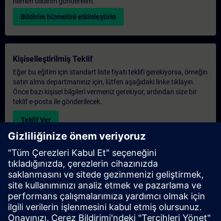
hemen bildirim gönderelim.
Bildirim hizmetini etkinleştirin
Kişiselleştirilmiş Teklif
Eğer bu eğitim için standart liste fiyatı teklifi gerekiyorsa, örneğin
satın alma departmanınız için, lütfen aşağıdaki linke tıklayın.
Önce bazı kişisel bilgileri vermeniz gerekiyor, ardından size bir
teklif e-posta ile gönderilecek.
Teklif Ver
Exclusive Training Enquiry
Please complete the enquiry form below if you require a
quotation for an exclusive training course either on-site, virtually
or at our SITRAIN training centre. This type of request would be
suitable for larger groups ( 6 and above). After providing your
contact details and your training requirements, you will receive a