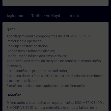
Açıklama
Tarihler ve Kayıt
Alıntı
İçerik
Abordagem geral e componentes do SINUMERIK 840D;
Introdução à operação;
Back-up e restart de dados;
Diagnóstico e falhas no display;
Configuração básica dos eixos e drives;
Adaptação dos dados da máquina no âmbito da manutenção
mecânica;
Estruturação do programa do utilizador;
Estrutura do interface NC/PLC, sinais prioritários do interface e
alarmes do utilizador;
Exercícios práticos nos equipamentos de formação.
Hedefler
O formando efetua testes em equipamentos SINUMERIK 840D e
SIMODRIVE 611D; simula e identifica eventuais falhas, bem