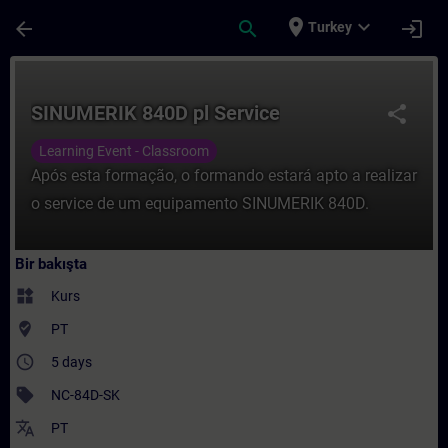
Ana İçeriğe Atla
Sayfa Yüklendi
place
expand_more
arrow_back
search
login
Turkey
Kurs - SINUMERIK 840D pl Service - Traini
SINUMERIK 840D pl Service
share
Learning Event - Classroom
Após esta formação, o formando estará apto a realizar
o service de um equipamento SINUMERIK 840D.
Bir bakışta
widgets
Kurs
where_to_vote
PT
access_time
5 days
sell
NC-84D-SK
translate
PT