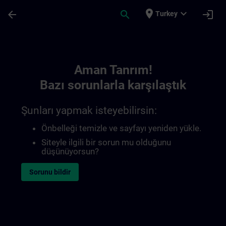
Ana İçeriğe Atla
Sayfa Yüklendi
place
expand_more
arrow_back
search
login
Turkey
Toc | SITRAIN
Aman Tanrım!
Bazı sorunlarla karşılaştık
Şunları yapmak isteyebilirsin:
Önbelleği temizle ve sayfayı yeniden yükle.
Siteyle ilgili bir sorun mu olduğunu
düşünüyorsun?
Sorunu bildir