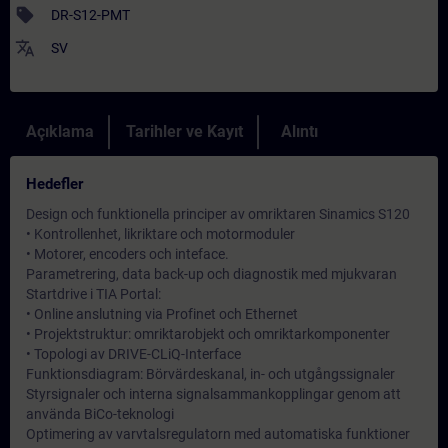
sell
DR-S12-PMT
translate
SV
Açıklama
Tarihler ve Kayıt
Alıntı
Hedefler
Design och funktionella principer av omriktaren Sinamics S120
• Kontrollenhet, likriktare och motormoduler
• Motorer, encoders och inteface.
Parametrering, data back-up och diagnostik med mjukvaran
Startdrive i TIA Portal:
• Online anslutning via Profinet och Ethernet
• Projektstruktur: omriktarobjekt och omriktarkomponenter
• Topologi av DRIVE-CLiQ-Interface
Funktionsdiagram: Börvärdeskanal, in- och utgångssignaler
Styrsignaler och interna signalsammankopplingar genom att
använda BiCo-teknologi
Optimering av varvtalsregulatorn med automatiska funktioner