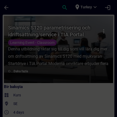
Ana İçeriğe Atla
Sayfa Yüklendi
place
expand_more
arrow_back
search
login
Turkey
Kurs - Sinamics S120 parametrisering och i
Sinamics S120 parametrisering och
more_vert
idriftsättning/service i TIA Portal
Learning Event - Classroom
Denna utbildning riktar sig till dig som vill lära dig mer
om driftsättning av Sinamics S120 med mjukvaran
Startdrive i TIA Portal.Moderna omriktare erbjuder flera
o...
Daha fazla
Bir bakışta
widgets
Kurs
where_to_vote
SE
access_time
4 days