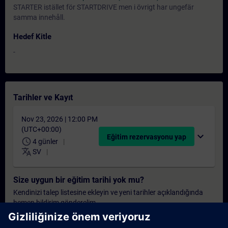
STARTER istället för STARTDRIVE men i övrigt har ungefär
samma innehåll.
Hedef Kitle
-
Tarihler ve Kayıt
Nov 23, 2026 | 12:00 PM
(UTC+00:00)
expand_more
Eğitim rezervasyonu yap
schedule
4 günler
translate
SV
Size uygun bir eğitim tarihi yok mu?
Kendinizi talep listesine ekleyin ve yeni tarihler açıklandığında
hemen bildirim gönderelim.
Bildirim hizmetini etkinleştirin