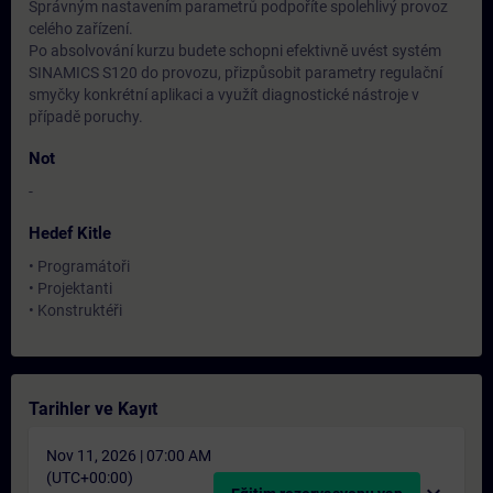
Správným nastavením parametrů podpoříte spolehlivý provoz
celého zařízení.
Po absolvování kurzu budete schopni efektivně uvést systém
SINAMICS S120 do provozu, přizpůsobit parametry regulační
smyčky konkrétní aplikaci a využít diagnostické nástroje v
případě poruchy.
Not
-
Hedef Kitle
• Programátoři
• Projektanti
• Konstruktéři
Tarihler ve Kayıt
Nov 11, 2026 | 07:00 AM
(UTC+00:00)