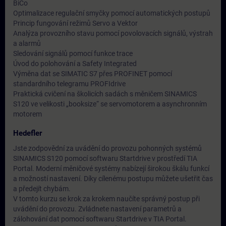
BiCo
Optimalizace regulační smyčky pomocí automatických postupů
Princip fungování režimů Servo a Vektor
Analýza provozního stavu pomocí povolovacích signálů, výstrah
a alarmů
Sledování signálů pomocí funkce trace
Úvod do polohování a Safety Integrated
Výměna dat se SIMATIC S7 přes PROFINET pomocí
standardního telegramu PROFIdrive
Praktická cvičení na školicích sadách s měničem SINAMICS
S120 ve velikosti „booksize“ se servomotorem a asynchronním
motorem
Hedefler
Jste zodpovědní za uvádění do provozu pohonných systémů
SINAMICS S120 pomocí softwaru Startdrive v prostředí TIA
Portal. Moderní měničové systémy nabízejí širokou škálu funkcí
a možností nastavení. Díky cílenému postupu můžete ušetřit čas
a předejít chybám.
V tomto kurzu se krok za krokem naučíte správný postup při
uvádění do provozu. Zvládnete nastavení parametrů a
zálohování dat pomocí softwaru Startdrive v TIA Portal.