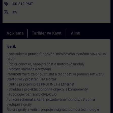
sell
DR-S12-PMT
translate
CS
Açıklama
Tarihler ve Kayıt
Alıntı
İçerik
Konstrukce a princip fungování měničového systému SINAMICS
S120:
• Řídicí jednotka, napájecí část a motorové moduly
• Motory, snímače a rozhraní
Parametrizace, zálohování dat a diagnostika pomocí softwaru
Startdrive v prostředí TIA Portal:
• Online připojení přes PROFINET a Ethernet
• Struktura projektu: pohonné objekty a komponenty
• Topologie rozhraní DRIVE-CLiQ
Funkční schémata: kanál požadované hodnoty, vstupní a
výstupní signály
Řídicí signály a vnitřní propojení signálů pomocí technologie