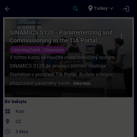
Ana İçeriğe Atla
Sayfa Yüklendi
place
expand_more
arrow_back
search
login
Turkey
Kurs - SINAMICS S120 - Parameterizing and
SINAMICS S120 - Parameterizing and
more_vert
Commissioning in the TIA Portal
Learning Event - Classroom
V tomto kurzu se naučíte uvést měničový systém
SINAMICS S120 do provozu pomocí nástroje
Startdrive v prostředí TIA Portal. Budete schopni
přizpůsobit parametry konkr...
Daha fazla
Bir bakışta
widgets
Kurs
where_to_vote
CZ
access_time
3 days