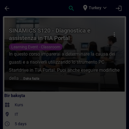
Ana İçeriğe Atla
Sayfa Yüklendi
place
expand_more
arrow_back
search
login
Turkey
Kurs - SINAMICS S120 - Diagnostica e assis
SINAMICS S120 - Diagnostica e
more_vert
assistenza in TIA Portal
Learning Event - Classroom
In questo corso imparerai a determinare la causa dei
guasti e a risolverli utilizzando lo strumento PC
Startdrive in TIA Portal. Puoi anche eseguire modifiche
della ...
Daha fazla
Bir bakışta
widgets
Kurs
where_to_vote
IT
access_time
5 days