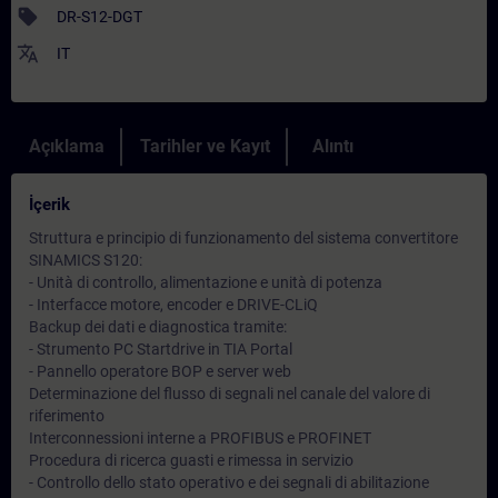
sell
DR-S12-DGT
translate
IT
Açıklama
Tarihler ve Kayıt
Alıntı
İçerik
Struttura e principio di funzionamento del sistema convertitore
SINAMICS S120:
- Unità di controllo, alimentazione e unità di potenza
- Interfacce motore, encoder e DRIVE-CLiQ
Backup dei dati e diagnostica tramite:
- Strumento PC Startdrive in TIA Portal
- Pannello operatore BOP e server web
Determinazione del flusso di segnali nel canale del valore di
riferimento
Interconnessioni interne a PROFIBUS e PROFINET
Procedura di ricerca guasti e rimessa in servizio
- Controllo dello stato operativo e dei segnali di abilitazione