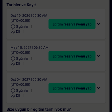
Tarihler ve Kayıt
Oct 19, 2026 | 06:30 AM
(UTC+00:00)
expand_more
Eğitim rezervasyonu yap
schedule
5 günler
translate
DE
May 10, 2027 | 06:30 AM
(UTC+00:00)
expand_more
Eğitim rezervasyonu yap
schedule
5 günler
translate
DE
Oct 04, 2027 | 06:30 AM
(UTC+00:00)
expand_more
Eğitim rezervasyonu yap
schedule
5 günler
translate
DE
Size uygun bir eğitim tarihi yok mu?