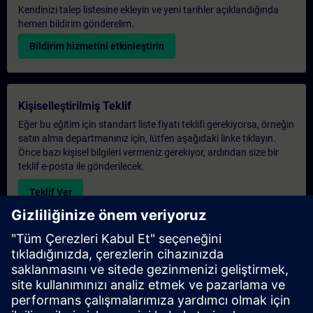
Kendinizi talep listesine ekleyin ve yeni tarihler açıklandığında
hemen bildirim gönderelim.
Bildirim hizmetini etkinleştirin
Kişiselleştirilmiş Teklif
Eğer bu eğitim için standart liste fiyatı teklifi gerekiyorsa, örneğin
satın alma departmanınız için, lütfen aşağıdaki linke tıklayın.
Önce bazı kişisel bilgileri vermeniz gerekiyor, ardından size bir
teklif e-posta ile gönderilecek.
Teklif Ver
Exclusive Training Enquiry
Please complete the enquiry form below if you require a
quotation for an exclusive training course either on-site, virtually
or at our SITRAIN training centre. This type of request would be
suitable for larger groups ( 6 and above). After providing your