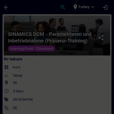
Ana İçeriğe Atla
Sayfa Yüklendi
place
expand_more
arrow_back
search
login
Turkey
Kurs - SINAMICS DCM - Parametrieren und 
SINAMICS DCM - Parametrieren und
share
Inbetriebnahme (Präsenz-Training)
Learning Event - Classroom
Bir bakışta
widgets
Kurs
Temel
where_to_vote
DE
access_time
5 days
sell
DR-DCM-PM
translate
DE