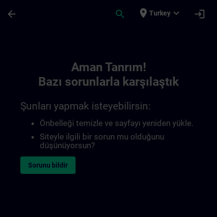
Ana İçeriğe Atla
Sayfa Yüklendi
place
expand_more
arrow_back
search
login
Turkey
Toc | SITRAIN
Aman Tanrım!
Bazı sorunlarla karşılaştık
Şunları yapmak isteyebilirsin:
Önbelleği temizle ve sayfayı yeniden yükle.
Siteyle ilgili bir sorun mu olduğunu
düşünüyorsun?
Sorunu bildir