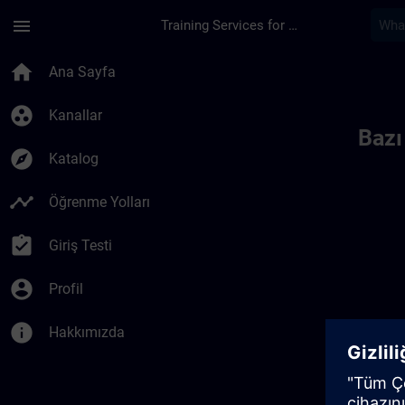
Ana İçeriğe Atla
Sayfa Yüklendi
menu
Training Services for Digital Industries
Toc | SITRAIN
home
Ana Sayfa
group_work
Kanallar
Bazı
explore
Katalog
timeline
Öğrenme Yolları
assignment_turned_in
Giriş Testi
account_circle
Profil
info
Hakkımızda