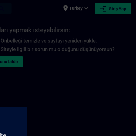
place
expand_more
login
earch
Turkey
Giriş Yap
arı yapmak isteyebilirsin:
Önbelleği temizle ve sayfayı yeniden yükle.
Siteyle ilgili bir sorun mu olduğunu düşünüyorsun?
unu bildir