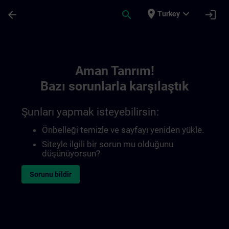
Ana İçeriğe Atla
Sayfa Yüklendi
place
expand_more
arrow_back
search
login
Turkey
Toc | SITRAIN
Aman Tanrım!
Bazı sorunlarla karşılaştık
Şunları yapmak isteyebilirsin:
Önbelleği temizle ve sayfayı yeniden yükle.
Siteyle ilgili bir sorun mu olduğunu
düşünüyorsun?
Sorunu bildir