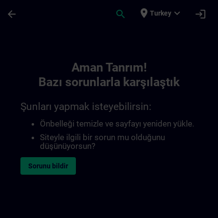
Ana İçeriğe Atla
Sayfa Yüklendi
place
expand_more
arrow_back
search
login
Turkey
Toc | SITRAIN
Aman Tanrım!
Bazı sorunlarla karşılaştık
Şunları yapmak isteyebilirsin:
Önbelleği temizle ve sayfayı yeniden yükle.
Siteyle ilgili bir sorun mu olduğunu
düşünüyorsun?
Sorunu bildir