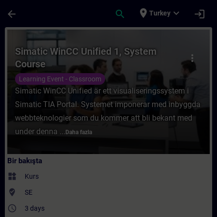
Ana İçeriğe Atla
Sayfa Yüklendi
place
expand_more
arrow_back
search
login
Turkey
Kurs - Simatic WinCC Unified 1, System Co
Simatic WinCC Unified 1, System
more_vert
Course
Learning Event - Classroom
Simatic WinCC Unified är ett visualiseringssystem i
Simatic TIA Portal. Systemet imponerar med inbyggda
webbteknologier som du kommer att bli bekant med
under denna ...
Daha fazla
Bir bakışta
widgets
Kurs
where_to_vote
SE
access_time
3 days