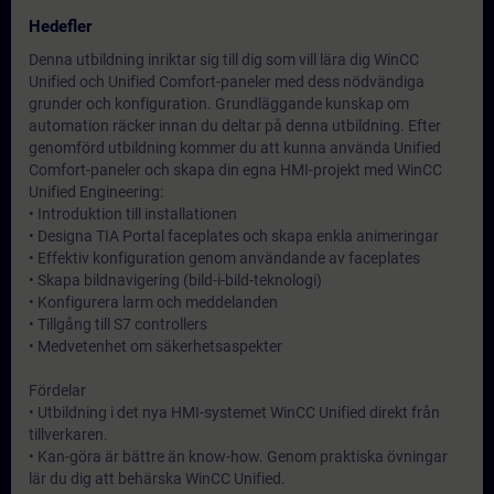
Hedefler
Denna utbildning inriktar sig till dig som vill lära dig WinCC
Unified och Unified Comfort-paneler med dess nödvändiga
grunder och konfiguration. Grundläggande kunskap om
automation räcker innan du deltar på denna utbildning. Efter
genomförd utbildning kommer du att kunna använda Unified
Comfort-paneler och skapa din egna HMI-projekt med WinCC
Unified Engineering:
• Introduktion till installationen
• Designa TIA Portal faceplates och skapa enkla animeringar
• Effektiv konfiguration genom användande av faceplates
• Skapa bildnavigering (bild-i-bild-teknologi)
• Konfigurera larm och meddelanden
• Tillgång till S7 controllers
• Medvetenhet om säkerhetsaspekter
Fördelar
• Utbildning i det nya HMI-systemet WinCC Unified direkt från
tillverkaren.
• Kan-göra är bättre än know-how. Genom praktiska övningar
lär du dig att behärska WinCC Unified.