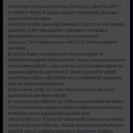
Tam Entegre Otomasyon Portalı (TIA Portalı), SIMATIC STEP 7
ve SIMATIC WinCC ile baştan başa bir mühendislik için uygun
çalışma ortamını sağlar.
WinCC'nin SCADA işlevselliği (Denetleyici Kontrol ve Veri Edinimi),
süreçlerin, üretim döngülerinin, makinelerin ve tesislerin
görselleştirilmesi ve kumandası için tasarlanmıştır.
Kursumuz TIA Portalda bulunan WinCC SCADA'nın kullanımı
üzerinedir.
Bu kursta Scada sayfalarını nasıl oluşturacağınızı ve
dinamikleştireceğinizi öğreneceksiniz. Ayrıca mesaj ve taglarınızı
nasıl arşivleyeceğinizi, uygun arşivleri nasıl tasarlayacağınızı ve
uygulayacağınızı da göreceksiniz. Sistemi güvenli bir şekilde
nasıl kullanacağınızı öğrendikten sonra mühendislik aşamasını
etkin bir şekilde kullanabilirsiniz.
Kursun teorik içeriği, bir sistem modeli üzerine bir dizi pratik
egzersizler ile desteklenmektedir.
Bu sistem modeli, SIMATIC S7-1500 programlanabilir denetleyici
(PLC) ve farklı insan makine arabirimi (HMI) istasyonlarını içerir.
Katıldıktan sonra, aşağıdakileri yapabilirsiniz:
SIMATIC WinCC'yi "TIA Portal" mühendislik platformu temelinde
verimli ve güvenilir kullanımı. SCADA alanında kullanılmak üzere
SIMATIC WinCC projelerini anlama ve düzenleme. Kullanıcı