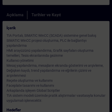
Açıklama
Tarihler ve Kayıt
İçerik
TIA Portalı, SIMATIC WinCC (SCADA) sistemine genel bakış
SIMATIC WinCC projesi oluşturma, PLC ile bağlantıyı
yapılandırma
HMI arayüzünü yapılandırma, Grafik sayfaları oluşturma
temelleri, Tesis ekranlarında gezinme
Kullanıcı yönetimi
Mesaj yapılandırma, mesajların ekranda gösterimi ve arşivleme,
Değişken kaydı, trend yapılandırma ve eğrilerin çizimi ve
arşivlenmesi
Reçete oluşturma ve kullanımı
Faceplate tasarımı ve kullanımı
Arkaplanda işleyen Global Scriptler
TIA sistem modeli üzerinde pratik alıştırmalar vasıtasıyla konular
uygulamalı işlenecektir.
Hedefler