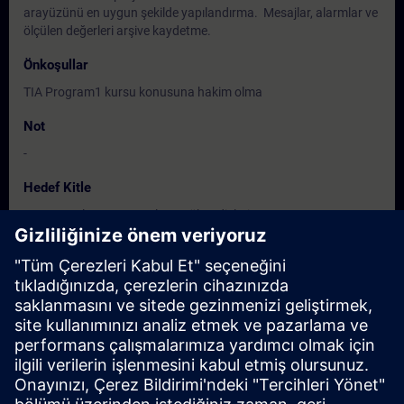
arayüzünü en uygun şekilde yapılandırma. Mesajlar, alarmlar ve
ölçülen değerleri arşive kaydetme.
Önkoşullar
TIA Program1 kursu konusuna hakim olma
Not
-
Hedef Kitle
Programcılar, Devreye alma Mühendisleri
Bakım Personeli, Servis Personeli
Kullanıcılar
Tarihler ve Kayıt
Şu anda mevcut etkinlik yok
Kendinizi talep listesine ekleyin ve yeni tarihler açıklandığında
hemen bildirim gönderelim.