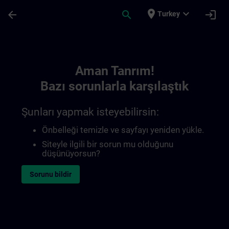
Ana İçeriğe Atla
Sayfa Yüklendi
place
expand_more
arrow_back
search
login
Turkey
Toc | SITRAIN
Aman Tanrım!
Bazı sorunlarla karşılaştık
Şunları yapmak isteyebilirsin:
Önbelleği temizle ve sayfayı yeniden yükle.
Siteyle ilgili bir sorun mu olduğunu
düşünüyorsun?
Sorunu bildir