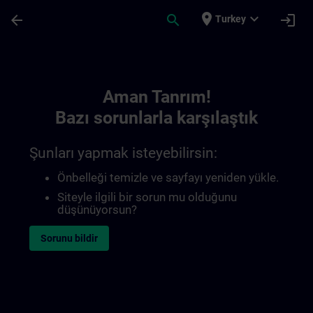
Ana İçeriğe Atla
Sayfa Yüklendi
place
expand_more
arrow_back
search
login
Turkey
Toc | SITRAIN
Aman Tanrım!
Bazı sorunlarla karşılaştık
Şunları yapmak isteyebilirsin:
Önbelleği temizle ve sayfayı yeniden yükle.
Siteyle ilgili bir sorun mu olduğunu
düşünüyorsun?
Sorunu bildir