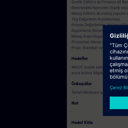
Grafik Editörü ile Prosese ait R
Resmindeki Nesneleri Statik ve
Mesaj Editörü ile mesaj yapısını
Tag Değerlerin Arşivlenmesi
Proses Değerlerinin, Matematiks
Raporlama Sistemi; Operatör Ko
Mesaj Arşivi Raporları (Sequenc
Prosesten Alınan Değerlerin Rap
Proje, Standart ve Dahili C Fonks
Hedefler
WinCC scada sistemi yapısını ve 
arıza bulma bilgisinin verilmesi.
Önkoşullar
Temel Windows işletim sistemi bil
Not
-
Hedef Kitle