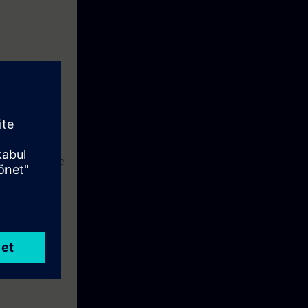
ma
 kumanda etme ve