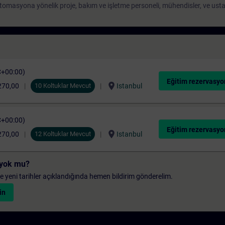
otomasyona yönelik proje, bakım ve işletme personeli, mühendisler, ve usta
C+00:00)
Eğitim rezervasyo
location_on
270,00
10 Koltuklar Mevcut
Istanbul
C+00:00)
Eğitim rezervasyo
location_on
270,00
12 Koltuklar Mevcut
Istanbul
i yok mu?
 ve yeni tarihler açıklandığında hemen bildirim gönderelim.
in