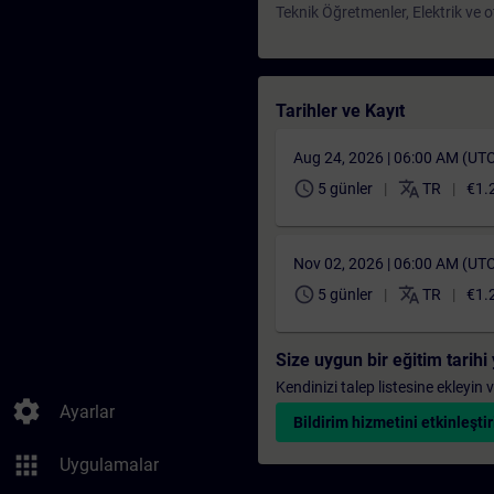
Teknik Öğretmenler, Elektrik ve 
Tarihler ve Kayıt
Aug 24, 2026 | 06:00 AM (UT
schedule
translate
5 günler
TR
€1.
Nov 02, 2026 | 06:00 AM (UT
schedule
translate
5 günler
TR
€1.
Size uygun bir eğitim tarih
Kendinizi talep listesine ekleyin
settings
Ayarlar
Bildirim hizmetini etkinleştir
apps
Uygulamalar