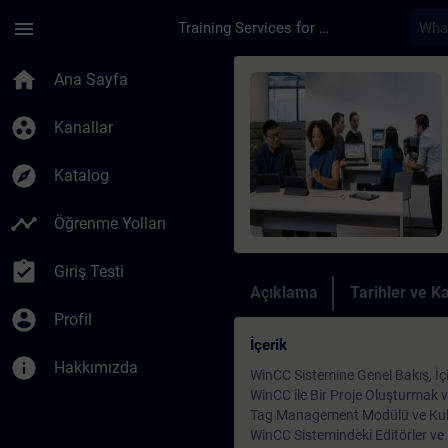
Ana İçeriğe Atla
Sayfa Yüklendi
menu
Training Services for Digital Industries
Kurs - SIMATIC WinC
home
Ana Sayfa
group_work
Kanallar
explore
Katalog
timeline
Öğrenme Yolları
assignment_turned_in
Giriş Testi
Açıklama
Tarihler ve Ka
account_circle
Profil
İçerik
info
Hakkımızda
WinCC Sistemine Genel Bakış, İç
WinCC ile Bir Proje Oluşturmak
Tag Management Modülü ve Kul
WinCC Sistemindeki Editörler ve