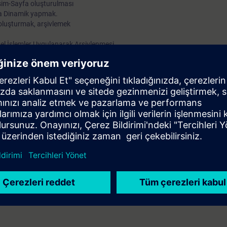
esim-Sayfa oluşturulması
ya Dinamik yapmak.
 oluşturmak, arşivlemek
el İşlemler Uygulanarak Arşivlenmesi
ntrollu Raporlama, Zaman Kontrollu Raporlama, Olay Kontrollu Raporla
e Archive)
orlanması (Trendler ve Tablolar)
iyonları ile Global C aksiyonları
kullanımını tanıtılması ve bu yazılım ile bilgisayardan prosesleri izleme,
gisine ve bilgisayar ile grafik resim-tasarım becerisine sahip olmak.