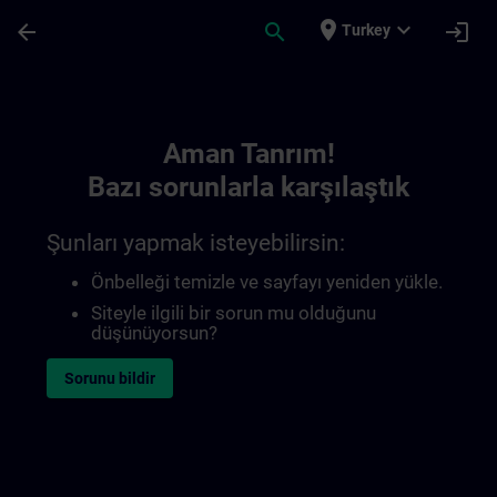
Ana İçeriğe Atla
Sayfa Yüklendi
place
expand_more
arrow_back
search
login
Turkey
Toc | SITRAIN
Aman Tanrım!
Bazı sorunlarla karşılaştık
Şunları yapmak isteyebilirsin:
Önbelleği temizle ve sayfayı yeniden yükle.
Siteyle ilgili bir sorun mu olduğunu
düşünüyorsun?
Sorunu bildir