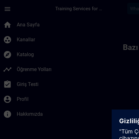
Ana İçeriğe Atla
Sayfa Yüklendi
menu
Training Services for Digital Industries
Toc | SITRAIN
home
Ana Sayfa
group_work
Kanallar
Bazı
explore
Katalog
timeline
Öğrenme Yolları
assignment_turned_in
Giriş Testi
account_circle
Profil
info
Hakkımızda