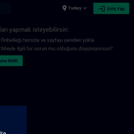
place
expand_more
login
earch
Turkey
Giriş Yap
arı yapmak isteyebilirsin:
Önbelleği temizle ve sayfayı yeniden yükle.
Siteyle ilgili bir sorun mu olduğunu düşünüyorsun?
unu bildir