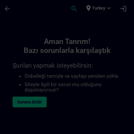
Ana İçeriğe Atla
Sayfa Yüklendi
place
expand_more
arrow_back
search
login
Turkey
Toc | SITRAIN
Aman Tanrım!
Bazı sorunlarla karşılaştık
Şunları yapmak isteyebilirsin:
Önbelleği temizle ve sayfayı yeniden yükle.
Siteyle ilgili bir sorun mu olduğunu
düşünüyorsun?
Sorunu bildir