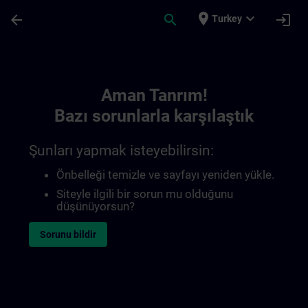
Ana İçeriğe Atla
Sayfa Yüklendi
place
expand_more
arrow_back
search
login
Turkey
Toc | SITRAIN
Aman Tanrım!
Bazı sorunlarla karşılaştık
Şunları yapmak isteyebilirsin:
Önbelleği temizle ve sayfayı yeniden yükle.
Siteyle ilgili bir sorun mu olduğunu
düşünüyorsun?
Sorunu bildir