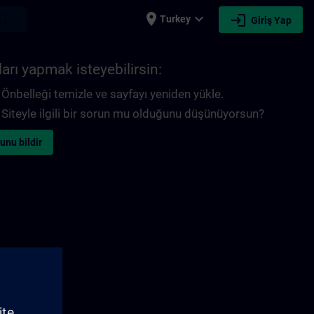
place
expand_more
login
earch
Turkey
Giriş Yap
arı yapmak isteyebilirsin:
Önbelleği temizle ve sayfayı yeniden yükle.
Siteyle ilgili bir sorun mu olduğunu düşünüyorsun?
unu bildir