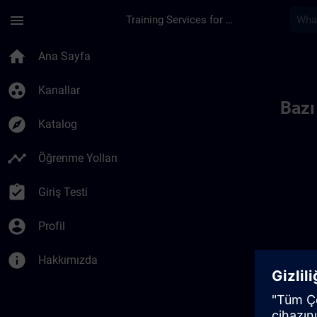
Ana İçeriğe Atla
Sayfa Yüklendi
menu
Training Services for Digital Industries
Toc | SITRAIN
home
Ana Sayfa
group_work
Kanallar
Bazı
explore
Katalog
timeline
Öğrenme Yolları
assignment_turned_in
Giriş Testi
account_circle
Profil
info
Hakkımızda