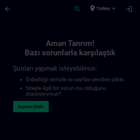
Ana İçeriğe Atla
Sayfa Yüklendi
place
expand_more
arrow_back
search
login
Turkey
Toc | SITRAIN
Aman Tanrım!
Bazı sorunlarla karşılaştık
Şunları yapmak isteyebilirsin:
Önbelleği temizle ve sayfayı yeniden yükle.
Siteyle ilgili bir sorun mu olduğunu
düşünüyorsun?
Sorunu bildir