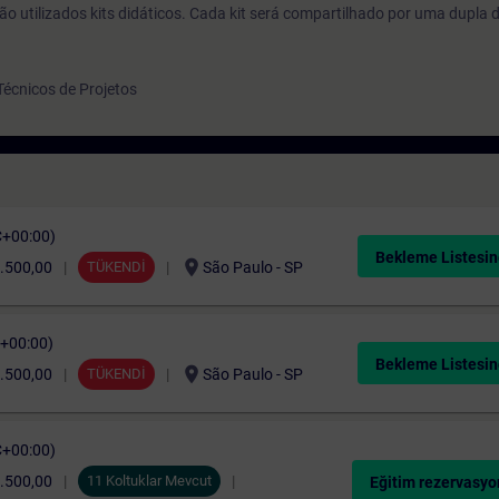
ão utilizados kits didáticos. Cada kit será compartilhado por uma dupla 
écnicos de Projetos
C+00:00)
Bekleme Listesin
location_on
.500,00
TÜKENDİ
São Paulo - SP
C+00:00)
Bekleme Listesin
location_on
.500,00
TÜKENDİ
São Paulo - SP
C+00:00)
.500,00
11 Koltuklar Mevcut
Eğitim rezervasyo