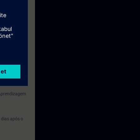
7-400. Este
ou S7-1200.
TIC Clássico.
 Aprendizagem
 dias após o