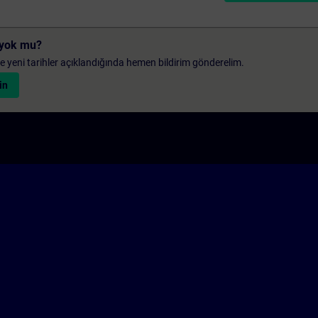
i yok mu?
 ve yeni tarihler açıklandığında hemen bildirim gönderelim.
in