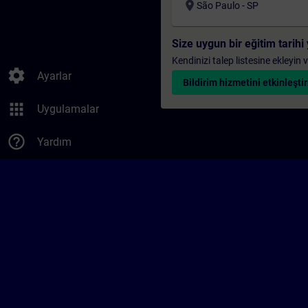
location_on
São Paulo - SP
Size uygun bir eğitim tarih
Kendinizi talep listesine ekleyin
settings
Ayarlar
Bildirim hizmetini etkinleştir
apps
Uygulamalar
help_outline
Yardım