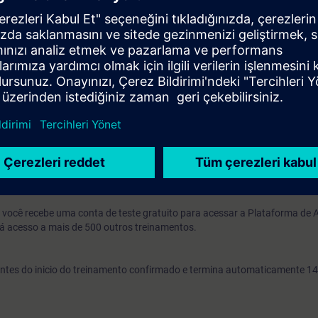
stema TIA, incluindo SIMATIC S7, HMI, E/S remotas e um Sinamics G120
MATIC S7 TIA Portal com S7-1500 - Programação 1.
o para pessoas que utilizam sistemas baseados em S7-200, S7-300 ou S
aqueles que utilizam principalmente sistemas baseados em S7-1500 e/
re os detalhes do S7-300 e do S7-400, consulte a secção intitulada
SIMA
o, você recebe uma conta de teste gratuito para acessar a Plataforma de
á acesso a mais de 500 outros treinamentos.
s antes do inicio do treinamento confirmado e termina automaticamente 14