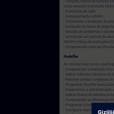
- Funções, blocos de funções e
como exemplo (Comissão Eletrot
- Comandos de salto
- Endereçamento indireto
- Tratamento e avaliação de err
- Avaliação de dados de diagnós
- Solução de problemas e alarme
- Introdução ao controle de eix
GRAPH e listas de instruções (S
- Compreensão mais aprofundada
Hedefler
Ao concluir este curso, o partic
- Compreender a interação dos
- Aplicar métodos clássicos de
- Resolver tarefas complexas 
- Programar funções avançadas
- Implementar a administração
- Aplicar blocos de sistema jun
- Compreender as diferenças fu
- Programar o tratamento e a av
- Configurar alarmes do sistem