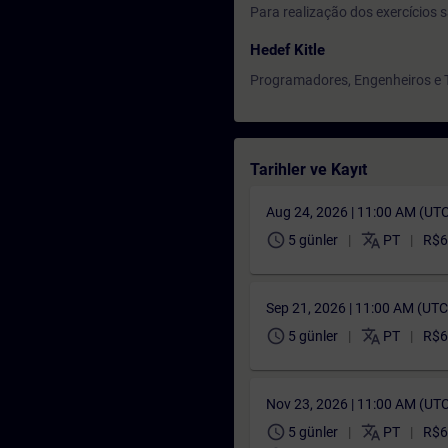
Para realização dos exercícios s
Hedef Kitle
Programadores, Engenheiros e T
Tarihler ve Kayıt
Aug 24, 2026 | 11:00 AM (UT
schedule
translate
5 günler
PT
R$6
Sep 21, 2026 | 11:00 AM (UT
schedule
translate
5 günler
PT
R$6
Nov 23, 2026 | 11:00 AM (UT
schedule
translate
5 günler
PT
R$6