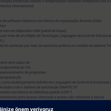
 múltiplas instâncias usando o temporizador/contador compatível com a
écnica Internacional)
mensagens no sistema de controle e monitoramento do opera
Graças ao conhecimento adquirido, você obterá novos impulso
para uma programação de CLP eficiente. Você poderá aprofu
os de software clássicos com blocos de organização de erros (OBs)
tico
conhecimento teórico com diversos exercícios práticos em u
s com um dispositivo IHM (painel de toque)
sistema TIA. Este software consiste em um sistema de auto
os por meio de um Objeto de Tecnologia, Linguagem de Controle Estrutura
TL)
SIMATIC S7-1500, E/S distribuída ET200SP, painel de toque T
 do conteúdo por meio de exercícios práticos no modelo de sistema TI
inversor Sinamics G120 e um modelo de esteira transportador
ipante será capaz de:
 componentes do TIA
 desenvolvimento de programas
de programação
, como endereçamento indireto em Linguagem de Controle Estruturada 
 de dados com o sistema de automação SIMATIC S7
tamente com blocos da biblioteca padrão STEP 7
ndamentais entre acesso otimizado e acesso não otimizado a blocos
aliação de erros de software
a de controle e monitoramento do operador (HMI)