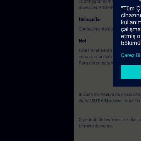
- Configurar componentes do si
drive over PROFINET
Önkoşullar
Conhecimento da ementa do
SI
Not
Este treinamento não é adequad
curso também é adequado para 
Para obter mais informações sob
Incluso na reserva do seu curs
digital
SITRAIN access.
Você ter
O período de teste inicia 7 dia
término do curso.