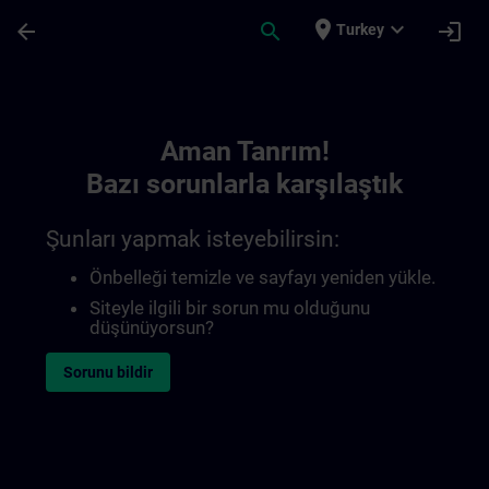
Ana İçeriğe Atla
Sayfa Yüklendi
place
expand_more
arrow_back
search
login
Turkey
Toc | SITRAIN
Aman Tanrım!
Bazı sorunlarla karşılaştık
Şunları yapmak isteyebilirsin:
Önbelleği temizle ve sayfayı yeniden yükle.
Siteyle ilgili bir sorun mu olduğunu
düşünüyorsun?
Sorunu bildir