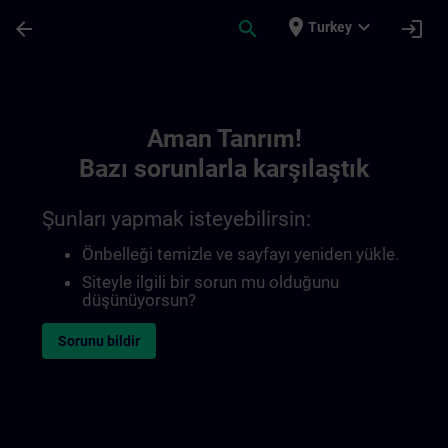
Ana İçeriğe Atla
Sayfa Yüklendi
place
expand_more
arrow_back
search
login
Turkey
Toc | SITRAIN
Aman Tanrım!
Bazı sorunlarla karşılaştık
Şunları yapmak isteyebilirsin:
Önbelleği temizle ve sayfayı yeniden yükle.
Siteyle ilgili bir sorun mu olduğunu
düşünüyorsun?
Sorunu bildir