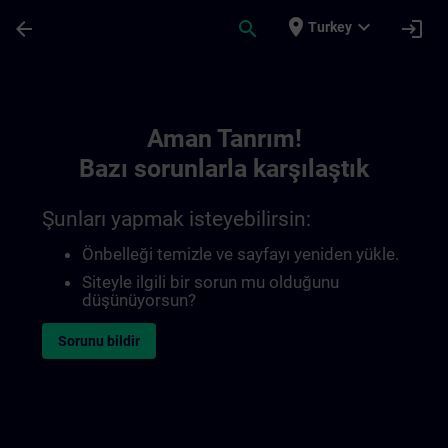
Ana İçeriğe Atla
Sayfa Yüklendi
place
expand_more
arrow_back
search
login
Turkey
Toc | SITRAIN
Aman Tanrım!
Bazı sorunlarla karşılaştık
Şunları yapmak isteyebilirsin:
Önbelleği temizle ve sayfayı yeniden yükle.
Siteyle ilgili bir sorun mu olduğunu
düşünüyorsun?
Sorunu bildir