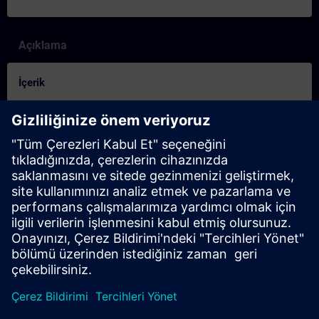
Açıklama
İçerik
Controleer of u klaar bent voor de cursus:
Deze test helpt u om erachter te komen of u over de vereiste
basiskennis beschikt.
De test heeft
20 vragen
.
Er is
geen tijdslimiet
.
Als u
meer dan 70% correct
antwoordt, bent u klaar om
aan de cursus deel te nemen.
Als u
minder dan 70%
scoort, raden wij u aan de cursus
SIMATIC S7 Servicetraining 1
(ST-SERV1) te volgen om
uw basis op te bouwen.