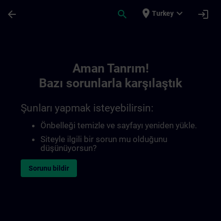
Ana İçeriğe Atla
Sayfa Yüklendi
place
expand_more
arrow_back
search
login
Turkey
Toc | SITRAIN
Aman Tanrım!
Bazı sorunlarla karşılaştık
Şunları yapmak isteyebilirsin:
Önbelleği temizle ve sayfayı yeniden yükle.
Siteyle ilgili bir sorun mu olduğunu
düşünüyorsun?
Sorunu bildir