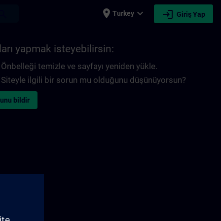
place
expand_more
login
earch
Turkey
Giriş Yap
arı yapmak isteyebilirsin:
Önbelleği temizle ve sayfayı yeniden yükle.
Siteyle ilgili bir sorun mu olduğunu düşünüyorsun?
unu bildir