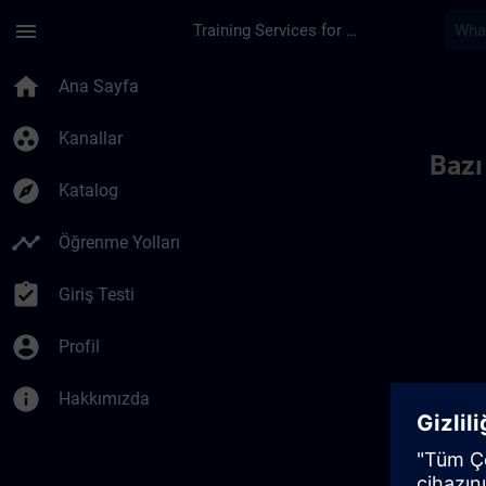
Ana İçeriğe Atla
Sayfa Yüklendi
menu
Training Services for Digital Industries
Toc | SITRAIN
home
Ana Sayfa
group_work
Kanallar
Bazı
explore
Katalog
timeline
Öğrenme Yolları
assignment_turned_in
Giriş Testi
account_circle
Profil
info
Hakkımızda