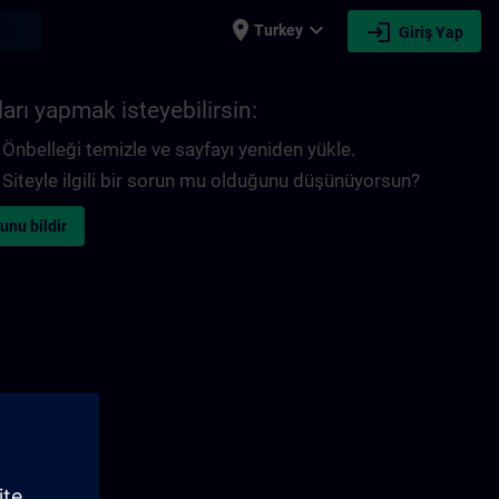
place
expand_more
login
earch
Turkey
Giriş Yap
arı yapmak isteyebilirsin:
Önbelleği temizle ve sayfayı yeniden yükle.
Siteyle ilgili bir sorun mu olduğunu düşünüyorsun?
unu bildir