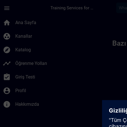
Ana İçeriğe Atla
Sayfa Yüklendi
menu
Training Services for Digital Industries
Toc | SITRAIN
home
Ana Sayfa
group_work
Kanallar
Bazı
explore
Katalog
timeline
Öğrenme Yolları
assignment_turned_in
Giriş Testi
account_circle
Profil
info
Hakkımızda