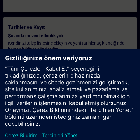
Tarihler ve Kayıt
Şu anda mevcut etkinlik yok
Kendinizi talep listesine ekleyin ve yeni tarihler açıklandığında
hemen bildirim gönderelim.
Bildirim hizmetini etkinleştirin
Kişiselleştirilmiş Teklif
Eğer bu eğitim için standart liste fiyatı teklifi gerekiyorsa, örneğin
satın alma departmanınız için, lütfen aşağıdaki linke tıklayın.
Önce bazı kişisel bilgileri vermeniz gerekiyor, ardından size bir
teklif e-posta ile gönderilecek.
Teklif Ver