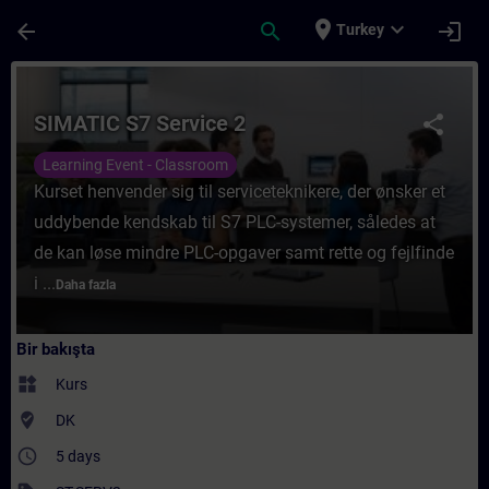
Ana İçeriğe Atla
Sayfa Yüklendi
place
expand_more
arrow_back
search
login
Turkey
Kurs - SIMATIC S7 Service 2 - Training - T
SIMATIC S7 Service 2
share
Learning Event - Classroom
Kurset henvender sig til serviceteknikere, der ønsker et
uddybende kendskab til S7 PLC-systemer, således at
de kan løse mindre PLC-opgaver samt rette og fejlfinde
i ...
Daha fazla
Bir bakışta
widgets
Kurs
where_to_vote
DK
access_time
5 days