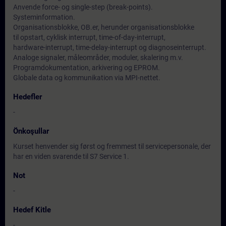
Anvende force- og single-step (break-points).
Systeminformation.
Organisationsblokke, OB.er, herunder organisationsblokke
til opstart, cyklisk interrupt, time-of-day-interrupt,
hardware-interrupt, time-delay-interrupt og diagnoseinterrupt.
Analoge signaler, måleområder, moduler, skalering m.v.
Programdokumentation, arkivering og EPROM.
Globale data og kommunikation via MPI-nettet.
Hedefler
-
Önkoşullar
Kurset henvender sig først og fremmest til servicepersonale, der
har en viden svarende til S7 Service 1.
Not
-
Hedef Kitle
-