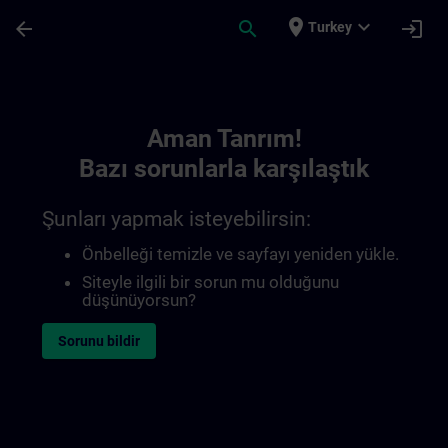
Ana İçeriğe Atla
Sayfa Yüklendi
place
expand_more
arrow_back
search
login
Turkey
Toc | SITRAIN
Aman Tanrım!
Bazı sorunlarla karşılaştık
Şunları yapmak isteyebilirsin:
Önbelleği temizle ve sayfayı yeniden yükle.
Siteyle ilgili bir sorun mu olduğunu
düşünüyorsun?
Sorunu bildir