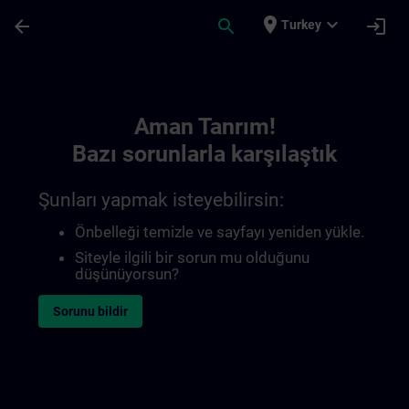
Ana İçeriğe Atla
Sayfa Yüklendi
place
expand_more
arrow_back
search
login
Turkey
Toc | SITRAIN
Aman Tanrım!
Bazı sorunlarla karşılaştık
Şunları yapmak isteyebilirsin:
Önbelleği temizle ve sayfayı yeniden yükle.
Siteyle ilgili bir sorun mu olduğunu
düşünüyorsun?
Sorunu bildir