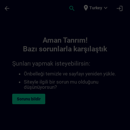
Ana İçeriğe Atla
Sayfa Yüklendi
place
expand_more
arrow_back
search
login
Turkey
Toc | SITRAIN
Aman Tanrım!
Bazı sorunlarla karşılaştık
Şunları yapmak isteyebilirsin:
Önbelleği temizle ve sayfayı yeniden yükle.
Siteyle ilgili bir sorun mu olduğunu
düşünüyorsun?
Sorunu bildir