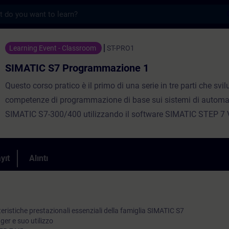
s
rogrammazione 1 - Training - Training - P
Learning Event - Classroom
ST-PRO1
SIMATIC S7 Programmazione 1
Questo corso pratico è il primo di una serie in tre parti che svi
competenze di programmazione di base sui sistemi di autom
SIMATIC S7-300/400 utilizzando il software SIMATIC STEP 7 
Imparerai la gestione del progetto S7, la progettazione del p
utente e lo sviluppo di applicazioni. Questo è un programma a
che copre la programmazione S7 con lo schema a contatti (K
yıt
Alıntı
inoltre trattate le basi della programmazione con il diagramma
funzionali (FUP) e la lista istruzioni (AWL), e strumenti softwa
fondamentali.
eristiche prestazionali essenziali della famiglia SIMATIC S7
er e suo utilizzo