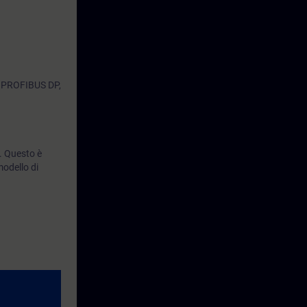
0 PROFIBUS DP,
. Questo è
odello di
, blocchi