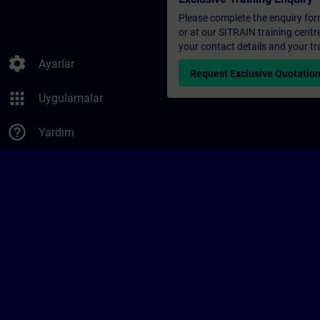
Please complete the enquiry form 
or at our SITRAIN training centr
your contact details and your tr
settings
Ayarlar
Request Exclusive Quotatio
apps
Uygulamalar
help_outline
Yardım