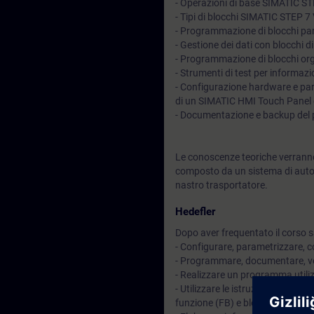
- Operazioni di base SIMATIC ST
- Tipi di blocchi SIMATIC STEP 
- Programmazione di blocchi par
- Gestione dei dati con blocchi di
- Programmazione di blocchi org
- Strumenti di test per informazi
- Configurazione hardware e pa
di un SIMATIC HMI Touch Panel 
- Documentazione e backup de
Le conoscenze teoriche verranno
composto da un sistema di auto
nastro trasportatore.
Hedefler
Dopo aver frequentato il corso sa
- Configurare, parametrizzare, 
- Programmare, documentare, ver
- Realizzare un programma utili
- Utilizzare le istruzioni dell'a
funzione (FB) e blocchi di libreri