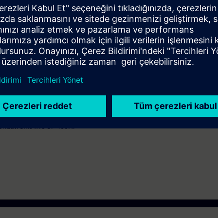
 digitali e analogiche
ti
lizzabili utilizzando tecniche di passaggio di parametri
ti per verificare dove e come vengono utilizzati gli operandi, controllare la s
are un confronto tra programmi online e offline
conoscenze base dei sistemi di automazione.
e in modalità Virtual Classroom.
ati il sistema di automazione SIMATIC S7-300 e il software SIMATIC STEP
idondati SIMATIC S7-400H.