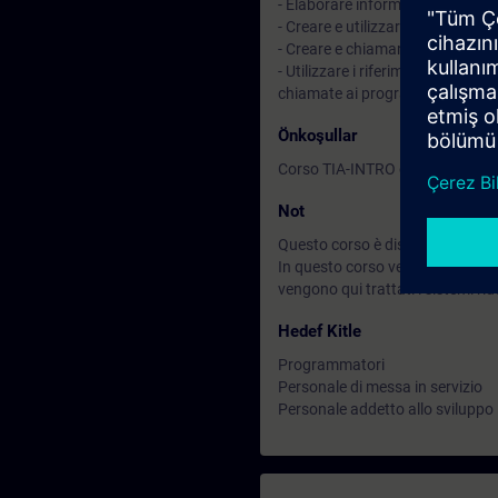
- Elaborare informazioni binarie,
- Creare e utilizzare blocchi di da
- Creare e chiamare blocchi riuti
- Utilizzare i riferimenti incrocia
chiamate ai programmi e effettu
Önkoşullar
Corso TIA-INTRO o equivalenti 
Not
Questo corso è disponibile anch
In questo corso vengono utilizz
vengono qui trattati i sistemi r
Hedef Kitle
Programmatori
Personale di messa in servizio
Personale addetto allo sviluppo