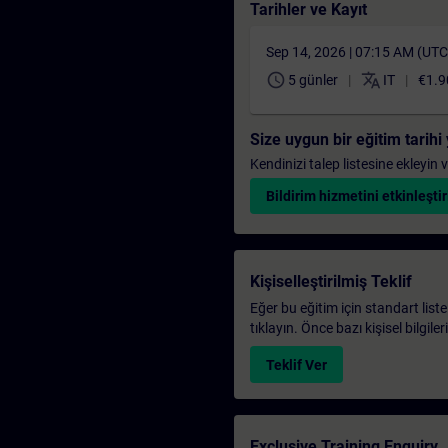
Tarihler ve Kayıt
Sep 14, 2026 | 07:15 AM (UT
schedule
translate
5 günler
IT
€1.9
Size uygun bir eğitim tarih
Kendinizi talep listesine ekleyin
Bildirim hizmetini etkinleştir
Kişiselleştirilmiş Teklif
Eğer bu eğitim için standart liste
tıklayın. Önce bazı kişisel bilgile
Teklif Ver
Exclusive Training Enquiry