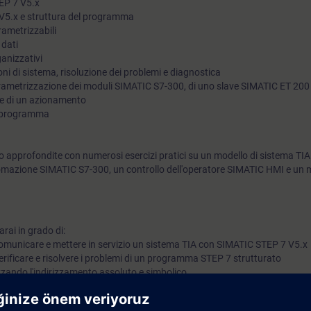
EP 7 V5.x
7 V5.x e struttura del programma
ametrizzabili
 dati
anizzativi
oni di sistema, risoluzione dei problemi e diagnostica
rametrizzazione dei moduli SIMATIC S7-300, di uno slave SIMATIC ET 20
e di un azionamento
l programma
 approfondite con numerosi esercizi pratici su un modello di sistema TIA
mazione SIMATIC S7-300, un controllo dell'operatore SIMATIC HMI e un m
rai in grado di:
comunicare e mettere in servizio un sistema TIA con SIMATIC STEP 7 V5.x
ificare e risolvere i problemi di un programma STEP 7 strutturato
zzando l'indirizzamento assoluto e simbolico
pplicazione di base per programmare blocchi organizzativi (OB), funzioni (FC)
a