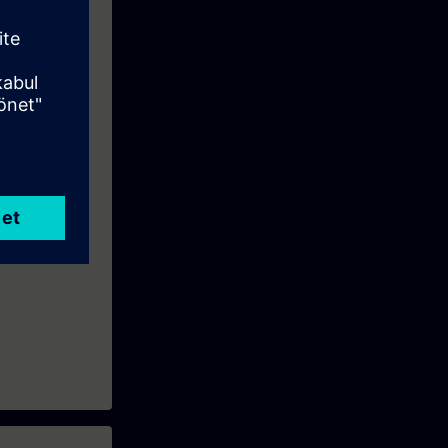
truttura delle
 7 V5.x. Non