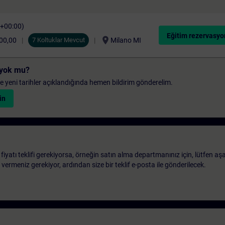
C+00:00)
Eğitim rezervasyo
location_on
00,00
7 Koltuklar Mevcut
Milano MI
i yok mu?
 ve yeni tarihler açıklandığında hemen bildirim gönderelim.
in
 fiyatı teklifi gerekiyorsa, örneğin satın alma departmanınız için, lütfen aş
ri vermeniz gerekiyor, ardından size bir teklif e-posta ile gönderilecek.