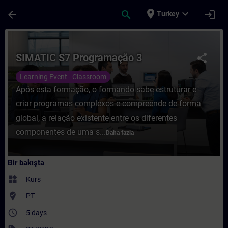
Ana İçeriğe Atla
Sayfa Yüklendi
place
expand_more
arrow_back
search
login
Turkey
Kurs - SIMATIC S7 Programação 3 - Trainin
SIMATIC S7 Programação 3
share
Learning Event - Classroom
Após esta formação, o formando sabe estruturar e
criar programas complexos e compreende de forma
global, a relação existente entre os diferentes
componentes de uma s...
Daha fazla
Bir bakışta
widgets
Kurs
where_to_vote
PT
access_time
5 days