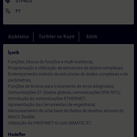
sell
ST-PRO3
translate
PT
Açıklama
Tarihler ve Kayıt
Alıntı
İçerik
Funções, blocos de funções e multi-instância;
Programação e utilização de estruturas de dados complexas;
Endereçamento indireto de estruturas de dados complexas e de
parâmetros;
Funções de livraria para tratamento de erros integrados;
Comunicações S7 (dados globais, comunicações SFB/SFC);
Introdução às comunicações ETHERNET;
Apresentação das ferramentas de engenharia;
Manuseamento de uma base de dados de receitas através do
WinCC flexible;
Utilização do PROFINET IO com SIMATIC S7;
Hedefler