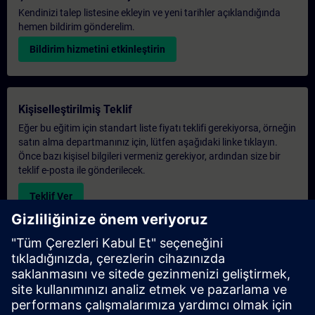
Kendinizi talep listesine ekleyin ve yeni tarihler açıklandığında
hemen bildirim gönderelim.
Bildirim hizmetini etkinleştirin
Kişiselleştirilmiş Teklif
Eğer bu eğitim için standart liste fiyatı teklifi gerekiyorsa, örneğin
satın alma departmanınız için, lütfen aşağıdaki linke tıklayın.
Önce bazı kişisel bilgileri vermeniz gerekiyor, ardından size bir
teklif e-posta ile gönderilecek.
Teklif Ver
Exclusive Training Enquiry
Please complete the enquiry form below if you require a
quotation for an exclusive training course either on-site, virtually
or at our SITRAIN training centre. This type of request would be
suitable for larger groups ( 6 and above). After providing your