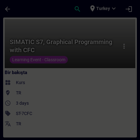
Ana İçeriğe Atla
Sayfa Yüklendi
place
expand_more
arrow_back
search
login
Turkey
Kurs - SIMATIC S7, Graphical Programming 
SIMATIC S7, Graphical Programming
more_vert
with CFC
Learning Event - Classroom
Bir bakışta
widgets
Kurs
where_to_vote
TR
access_time
3 days
sell
ST-7CFC
translate
TR