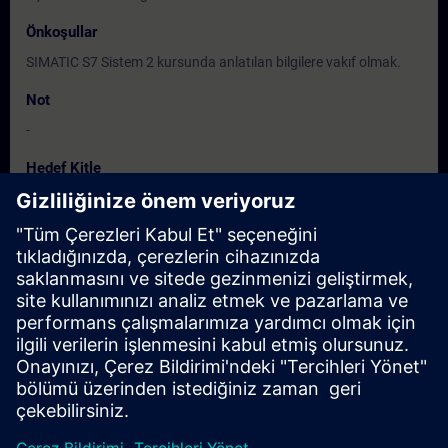
Önkoşullar
SIMATIC S7 Sistem 2 kursunda anlatılan bilgilere vakıf olmak.
Not
-
Hedef Kitle
Elektrik ve otomasyona yönelik proje, montaj, bakım ve işletme
personeli, mühendisler, teknisyenler.
Tarihler ve Kayıt
Şu anda mevcut etkinlik yok
Kendinizi talep listesine ekleyin ve yeni tarihler açıklandığında
hemen bildirim gönderelim.
Bildirim hizmetini etkinleştirin