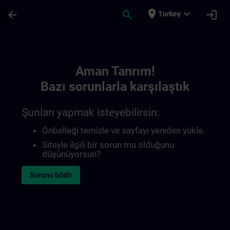
Ana İçeriğe Atla
Sayfa Yüklendi
place
expand_more
arrow_back
search
login
Turkey
Toc | SITRAIN
Aman Tanrım!
Bazı sorunlarla karşılaştık
Şunları yapmak isteyebilirsin:
Önbelleği temizle ve sayfayı yeniden yükle.
Siteyle ilgili bir sorun mu olduğunu
düşünüyorsun?
Sorunu bildir