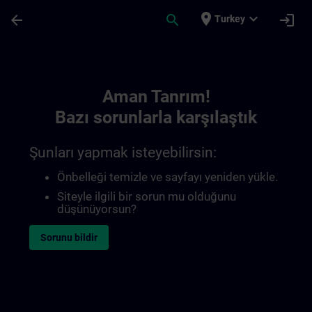
Ana İçeriğe Atla
Sayfa Yüklendi
place
expand_more
arrow_back
search
login
Turkey
Toc | SITRAIN
Aman Tanrım!
Bazı sorunlarla karşılaştık
Şunları yapmak isteyebilirsin:
Önbelleği temizle ve sayfayı yeniden yükle.
Siteyle ilgili bir sorun mu olduğunu
düşünüyorsun?
Sorunu bildir