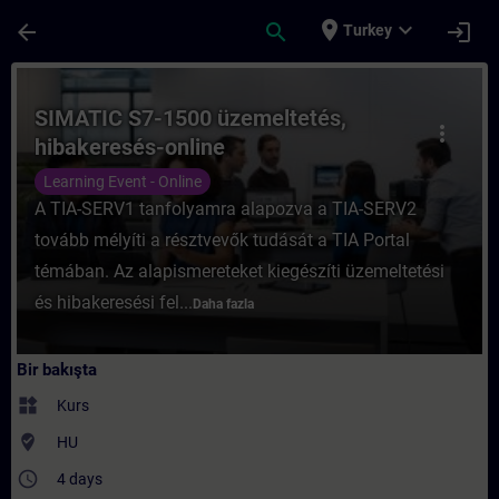
Ana İçeriğe Atla
Sayfa Yüklendi
place
expand_more
arrow_back
search
login
Turkey
Kurs - SIMATIC S7-1500 üzemeltetés, hibak
SIMATIC S7-1500 üzemeltetés,
more_vert
hibakeresés-online
Learning Event - Online
A TIA-SERV1 tanfolyamra alapozva a TIA-SERV2
tovább mélyíti a résztvevők tudását a TIA Portal
témában. Az alapismereteket kiegészíti üzemeltetési
és hibakeresési fel...
Daha fazla
Bir bakışta
widgets
Kurs
where_to_vote
HU
access_time
4 days