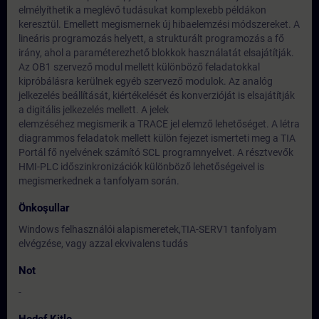
elmélyíthetik a meglévő tudásukat komplexebb példákon
keresztül. Emellett megismernek új hibaelemzési módszereket. A
lineáris programozás helyett, a strukturált programozás a fő
irány, ahol a paraméterezhető blokkok használatát elsajátítják.
Az OB1 szervező modul mellett különböző feladatokkal
kipróbálásra kerülnek egyéb szervező modulok. Az analóg
jelkezelés beállítását, kiértékelését és konverzióját is elsajátítják
a digitális jelkezelés mellett. A jelek
elemzéséhez megismerik a TRACE jel elemző lehetőséget. A létra
diagrammos feladatok mellett külön fejezet ismerteti meg a TIA
Portál fő nyelvének számító SCL programnyelvet. A résztvevők
HMI-PLC időszinkronizációk különböző lehetőségeivel is
megismerkednek a tanfolyam során.
Önkoşullar
Windows felhasználói alapismeretek,TIA-SERV1 tanfolyam
elvégzése, vagy azzal ekvivalens tudás
Not
-