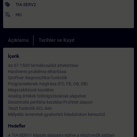
sell
TIA-SERV2
translate
HU
Açıklama
Tarihler ve Kayıt
İçerik
Az S7-1500 termékcsalád áttekintése
Hardveres probléma elhárítása
Szoftver diagnosztikai funkciók
Programelemek megírása (FC, FB, OB, DB)
Megszakítások kezelése
Analóg értékek feldolgozásának alapelvei
Decentrális periféria kezelése Profinet alapon
Teszt funkciók SCL-ben
Mélyebb ismeretek gyakorlati feladatokon keresztül
Hedefler
A TIA-SERV1 képzés alapjaira építve a résztvevők jobban