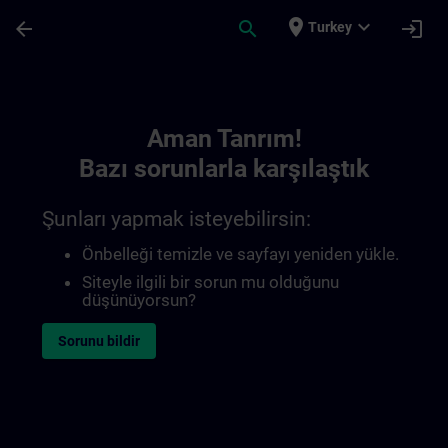
Ana İçeriğe Atla
Sayfa Yüklendi
place
expand_more
arrow_back
search
login
Turkey
Toc | SITRAIN
Aman Tanrım!
Bazı sorunlarla karşılaştık
Şunları yapmak isteyebilirsin:
Önbelleği temizle ve sayfayı yeniden yükle.
Siteyle ilgili bir sorun mu olduğunu
düşünüyorsun?
Sorunu bildir