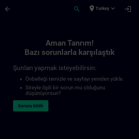
Ana İçeriğe Atla
Sayfa Yüklendi
place
expand_more
arrow_back
search
login
Turkey
Toc | SITRAIN
Aman Tanrım!
Bazı sorunlarla karşılaştık
Şunları yapmak isteyebilirsin:
Önbelleği temizle ve sayfayı yeniden yükle.
Siteyle ilgili bir sorun mu olduğunu
düşünüyorsun?
Sorunu bildir