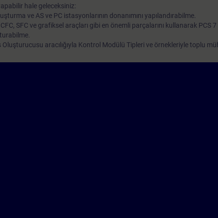
apabilir hale geleceksiniz:
oluşturma ve AS ve PC istasyonlarının donanımını yapılandırabilme.
 CFC, SFC ve grafiksel araçları gibi en önemli parçalarını kullanarak PCS 7
şturabilme.
is Oluşturucusu aracılığıyla Kontrol Modülü Tipleri ve örnekleriyle toplu mü
ğitim platformumuzdaki web tabanlı eğitimlerle birleştirin, böylece yüz yüz
AIN Access'de örneğin, proses kontrol teknolojisi, proses otomasyonunda 
T veya veri iletişimi hakkında temel bilgiler bulacaksınız. Ayrıca burada p
ir genel bakış, SIMIT proses simülatörü ve PLCSIM Sanal Kontrolör'e giri
SITRAIN erişimi hakkında daha fazla bilgi içi
olarak, aşağıdaki eğitim yolunu öneriyoruz:
Yeni Başlayanlar İçin Proses Kon
emel bilgi sahibi olmak ve Windows NT tabanlı PC kullanabilme yeteneği g
arına katılmış olmak avantaj sağlar