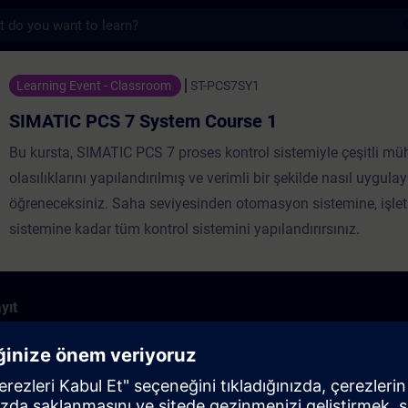
s
 System Course 1 - Training - Training - 
Learning Event - Classroom
ST-PCS7SY1
SIMATIC PCS 7 System Course 1
Bu kursta, SIMATIC PCS 7 proses kontrol sistemiyle çeşitli mü
olasılıklarını yapılandırılmış ve verimli bir şekilde nasıl uygula
öğreneceksiniz. Saha seviyesinden otomasyon sistemine, işlet
sistemine kadar tüm kontrol sistemini yapılandırırsınız.
yıt
sifikasyonu