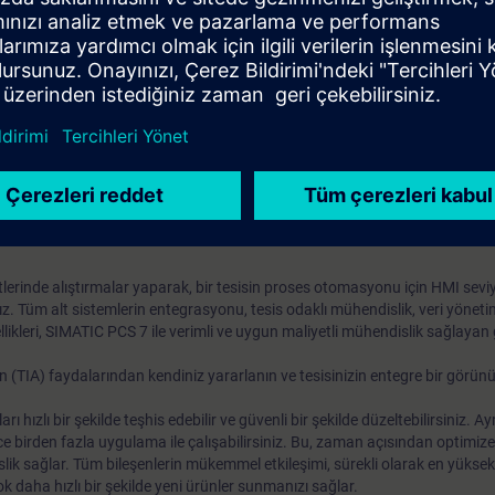
ndırılması
ası
omasyon
ronik tablo tabanlı mühendislik
 temel işlevler
nun uygulanması
lerinde alıştırmalar yaparak, bir tesisin proses otomasyonu için HMI sevi
z. Tüm alt sistemlerin entegrasyonu, tesis odaklı mühendislik, veri yönetim
likleri, SIMATIC PCS 7 ile verimli ve uygun maliyetli mühendislik sağlayan 
IA) faydalarından kendiniz yararlanın ve tesisinizin entegre bir görün
hızlı bir şekilde teşhis edebilir ve güvenli bir şekilde düzeltebilirsiniz. Ayr
ce birden fazla uygulama ile çalışabilirsiniz. Bu, zaman açısından optimize
slik sağlar. Tüm bileşenlerin mükemmel etkileşimi, sürekli olarak en yükse
k daha hızlı bir şekilde yeni ürünler sunmanızı sağlar.