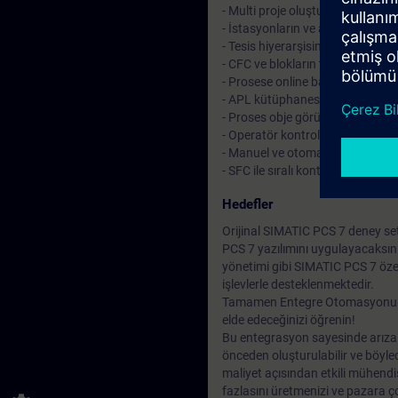
- Multi proje oluşturma
- İstasyonların ve ağların yapıla
- Tesis hiyerarşisinin oluşturulm
- CFC ve blokların temelleri
- Prosese online bağlantı
- APL kütüphanesi ile temel ot
- Proses obje görünümü ile elekt
- Operatör kontrolü ve izleme için
- Manuel ve otomatik operasyo
- SFC ile sıralı kontrol işlemleri
Hedefler
Orijinal SIMATIC PCS 7 deney set
PCS 7 yazılımını uygulayacaksını
yönetimi gibi SIMATIC PCS 7 özel
işlevlerle desteklenmektedir.
Tamamen Entegre Otomasyonun (T
elde edeceğinizi öğrenin!
Bu entegrasyon sayesinde arızaları 
önceden oluşturulabilir ve böyle
maliyet açısından etkili mühendi
fazlasını üretmenizi ve pazara ço