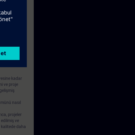
yesine kadar
i ve proje
gelişmiş
ümünü nasıl
ıca, projeler
 edilmiş ve
k kalitede daha